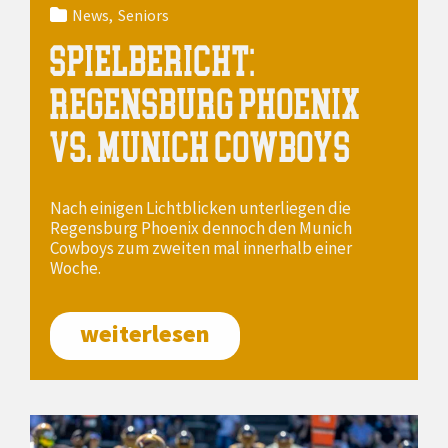
News
Seniors
SPIELBERICHT:
REGENSBURG PHOENIX
VS. MUNICH COWBOYS
Nach einigen Lichtblicken unterliegen die
Regensburg Phoenix dennoch den Munich
Cowboys zum zweiten mal innerhalb einer
Woche.
weiterlesen