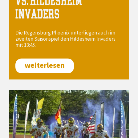
VS. HILDESHEIM
INVADERS
Die Regensburg Phoenix unterliegen auch im
zweiten Saisonspiel den Hildesheim Invaders
mit 13:45.
weiterlesen