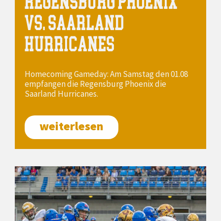
REGENSBURG PHOENIX
VS. SAARLAND
HURRICANES
Homecoming Gameday: Am Samstag den 01.08
empfangen die Regensburg Phoenix die
Saarland Hurricanes.
weiterlesen