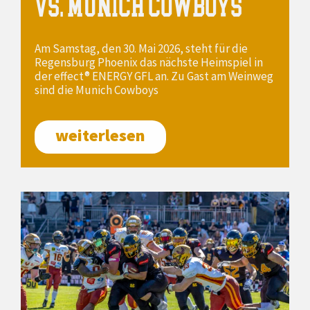
VS. MUNICH COWBOYS
Am Samstag, den 30. Mai 2026, steht für die
Regensburg Phoenix das nächste Heimspiel in
der effect® ENERGY GFL an. Zu Gast am Weinweg
sind die Munich Cowboys
weiterlesen