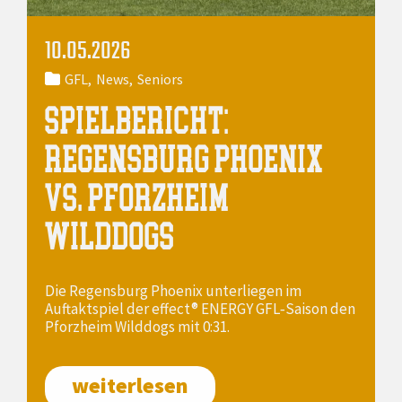
10.05.2026
GFL
News
Seniors
SPIELBERICHT:
REGENSBURG PHOENIX
VS. PFORZHEIM
WILDDOGS
Die Regensburg Phoenix unterliegen im
Auftaktspiel der effect® ENERGY GFL‑Saison den
Pforzheim Wilddogs mit 0:31.
weiterlesen