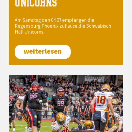
UNICORNS
Am Samstag den 04.07 empfangen die
Regensburg Phoenix zuhause die Schwäbisch
Hall Unicorns.
weiterlesen