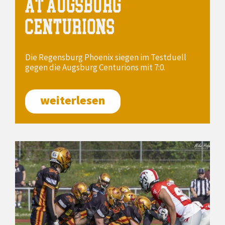
AT AUGSBURG
CENTURIONS
Die Regensburg Phoenix siegen im Testduell
gegen die Augsburg Centurions mit 7:0.
weiterlesen