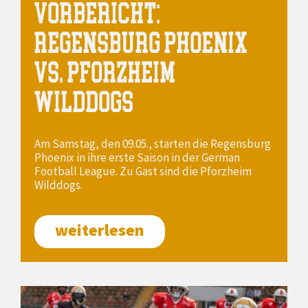
VORBERICHT:
REGENSBURG PHOENIX
VS. PFORZHEIM
WILDDOGS
Am Samstag, den 09.05., starten die Regensburg
Phoenix in ihre erste Saison in der German
Football League. Zu Gast sind die Pforzheim
Wilddogs.
weiterlesen