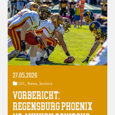
27.05.2026
GFL
News
Seniors
VORBERICHT:
REGENSBURG PHOENIX