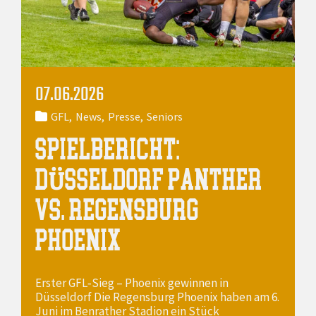
07.06.2026
GFL
News
Presse
Seniors
SPIELBERICHT:
DÜSSELDORF PANTHER
VS. REGENSBURG
PHOENIX
Erster GFL‑Sieg – Phoenix gewinnen in
Düsseldorf Die Regensburg Phoenix haben am 6.
Juni im Benrather Stadion ein Stück