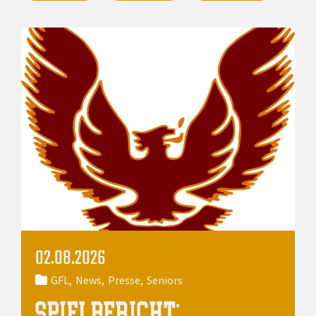
02.08.2026
GFL
News
Presse
Seniors
SPIELBERICHT: