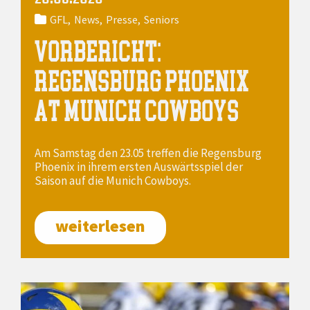
GFL
News
Presse
Seniors
VORBERICHT:
REGENSBURG PHOENIX
AT MUNICH COWBOYS
Am Samstag den 23.05 treffen die Regensburg
Phoenix in ihrem ersten Auswärtsspiel der
Saison auf die Munich Cowboys.
weiterlesen