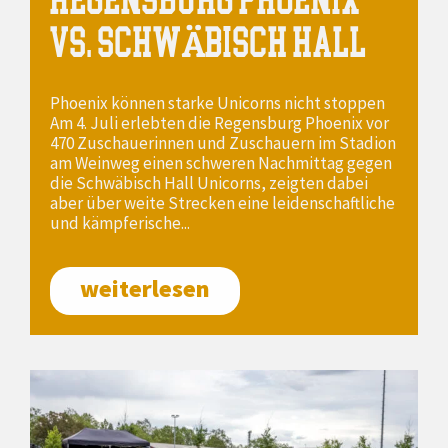
VS. SCHWÄBISCH HALL
Phoenix können starke Unicorns nicht stoppen
Am 4. Juli erlebten die Regensburg Phoenix vor
470 Zuschauerinnen und Zuschauern im Stadion
am Weinweg einen schweren Nachmittag gegen
die Schwäbisch Hall Unicorns, zeigten dabei
aber über weite Strecken eine leidenschaftliche
und kämpferische...
weiterlesen