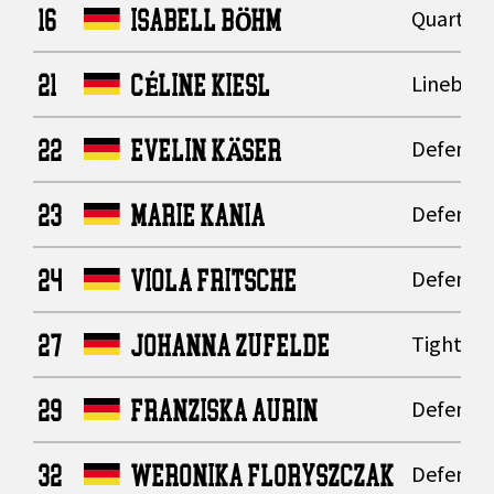
16
ISABELL BÖHM
Quarter
21
CÉLINE KIESL
Lineback
22
EVELIN KÄSER
Defensiv
23
MARIE KANIA
Defensiv
24
VIOLA FRITSCHE
Defensiv
27
JOHANNA ZUFELDE
Tight En
29
FRANZISKA AURIN
Defensiv
32
WERONIKA FLORYSZCZAK
Defensiv