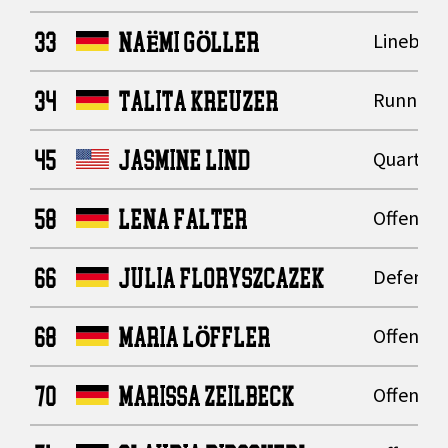
33
NAËMI GÖLLER
Lineback
34
TALITA KREUZER
Running
45
JASMINE LIND
Quarter
58
LENA FALTER
Offensive
66
JULIA FLORYSZCAZEK
Defensiv
68
MARIA LÖFFLER
Offensive
70
MARISSA ZEILBECK
Offensive