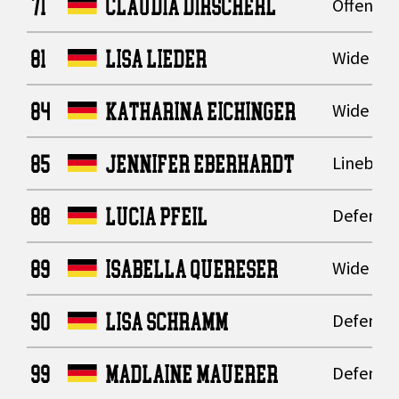
71
CLAUDIA DIRSCHERL
Offensive
81
LISA LIEDER
Wide Rec
84
KATHARINA EICHINGER
Wide Rec
85
JENNIFER EBERHARDT
Lineback
88
LUCIA PFEIL
Defensiv
89
ISABELLA QUERESER
Wide Rec
90
LISA SCHRAMM
Defensiv
99
MADLAINE MAUERER
Defensiv