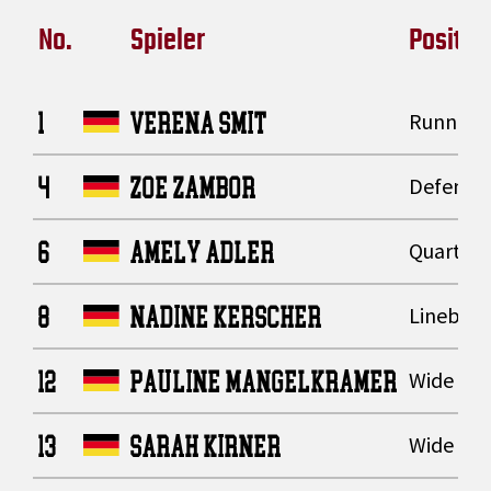
No.
Spieler
Positio
1
VERENA SMIT
Running
4
ZOE ZAMBOR
Defensiv
6
AMELY ADLER
Quarter
8
NADINE KERSCHER
Lineback
12
PAULINE MANGELKRAMER
Wide Rec
13
SARAH KIRNER
Wide Rec