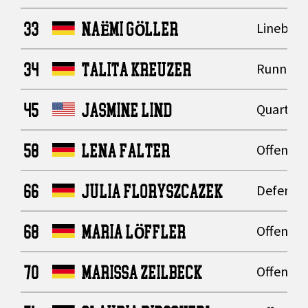
33
NAËMI GÖLLER
Lineback
34
TALITA KREUZER
Running
45
JASMINE LIND
Quarter
58
LENA FALTER
Offensive
66
JULIA FLORYSZCAZEK
Defensiv
68
MARIA LÖFFLER
Offensive
70
MARISSA ZEILBECK
Offensive