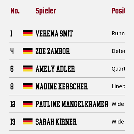
No.
Spieler
Positio
1
VERENA SMIT
Running
4
ZOE ZAMBOR
Defensiv
6
AMELY ADLER
Quarter
8
NADINE KERSCHER
Lineback
12
PAULINE MANGELKRAMER
Wide Rec
13
SARAH KIRNER
Wide Rec