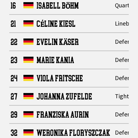
16
ISABELL BÖHM
Quarter
21
CÉLINE KIESL
Lineback
22
EVELIN KÄSER
Defensiv
23
MARIE KANIA
Defensiv
24
VIOLA FRITSCHE
Defensiv
27
JOHANNA ZUFELDE
Tight En
29
FRANZISKA AURIN
Defensiv
32
WERONIKA FLORYSZCZAK
Defensiv