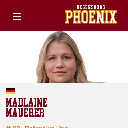
Skip
to
content
MADLAINE
MAUERER