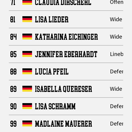
71
CLAUDIA DIRSCHERL
Offensive
81
LISA LIEDER
Wide Rec
84
KATHARINA EICHINGER
Wide Rec
85
JENNIFER EBERHARDT
Lineback
88
LUCIA PFEIL
Defensiv
89
ISABELLA QUERESER
Wide Rec
90
LISA SCHRAMM
Defensiv
99
MADLAINE MAUERER
Defensiv