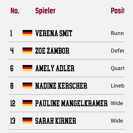
No.
Spieler
Positio
1
VERENA SMIT
Running
4
ZOE ZAMBOR
Defensiv
6
AMELY ADLER
Quarter
8
NADINE KERSCHER
Lineback
12
PAULINE MANGELKRAMER
Wide Rec
13
SARAH KIRNER
Wide Rec