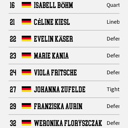
16
ISABELL BÖHM
Quarter
21
CÉLINE KIESL
Lineback
22
EVELIN KÄSER
Defensiv
23
MARIE KANIA
Defensiv
24
VIOLA FRITSCHE
Defensiv
27
JOHANNA ZUFELDE
Tight En
29
FRANZISKA AURIN
Defensiv
32
WERONIKA FLORYSZCZAK
Defensiv