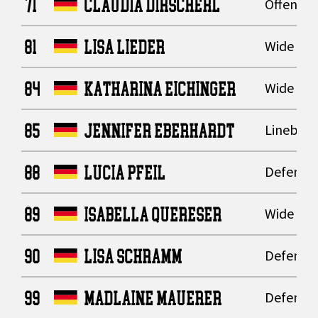
71
CLAUDIA DIRSCHERL
Offensive
81
LISA LIEDER
Wide Rec
84
KATHARINA EICHINGER
Wide Rec
85
JENNIFER EBERHARDT
Lineback
88
LUCIA PFEIL
Defensiv
89
ISABELLA QUERESER
Wide Rec
90
LISA SCHRAMM
Defensiv
99
MADLAINE MAUERER
Defensiv