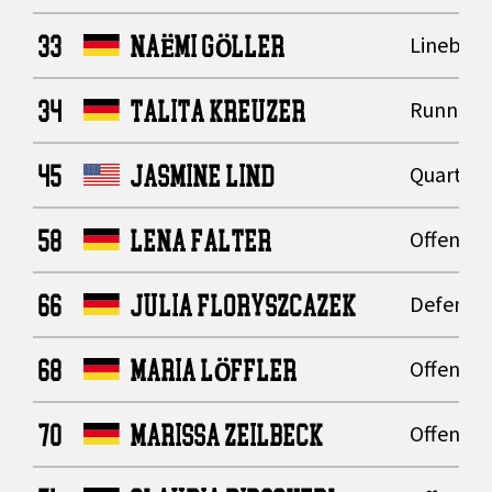
33
NAËMI GÖLLER
Lineback
34
TALITA KREUZER
Running
45
JASMINE LIND
Quarter
58
LENA FALTER
Offensive
66
JULIA FLORYSZCAZEK
Defensiv
68
MARIA LÖFFLER
Offensive
70
MARISSA ZEILBECK
Offensive