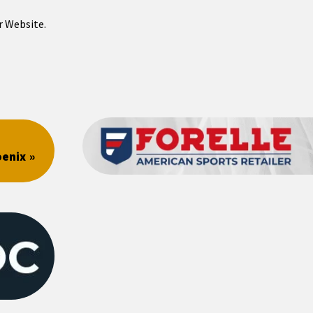
r Website.
oenix